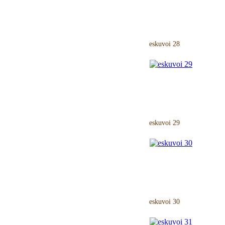
eskuvoi 28
eskuvoi 29
eskuvoi 30