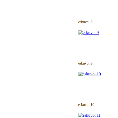
eskuvoi 8
eskuvoi 9
eskuvoi 10