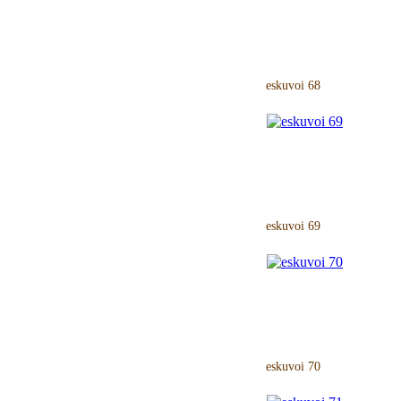
eskuvoi 68
eskuvoi 69
eskuvoi 70