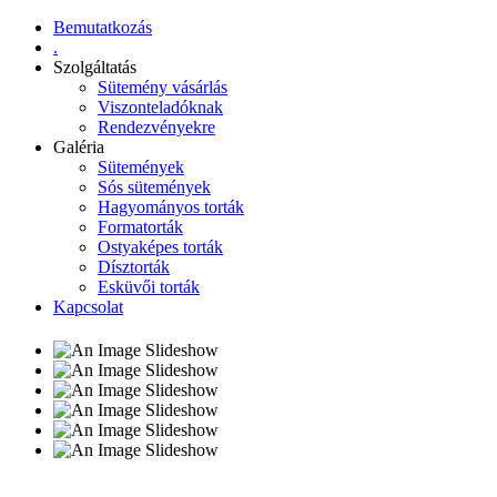
Bemutatkozás
.
Szolgáltatás
Sütemény vásárlás
Viszonteladóknak
Rendezvényekre
Galéria
Sütemények
Sós sütemények
Hagyományos torták
Formatorták
Ostyaképes torták
Dísztorták
Esküvői torták
Kapcsolat