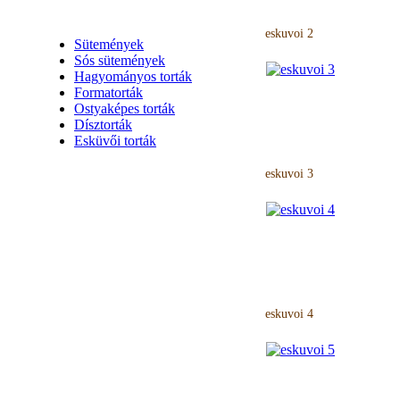
galériáink:
eskuvoi 2
Sütemények
Sós sütemények
Hagyományos torták
Formatorták
Ostyaképes torták
Dísztorták
Esküvői torták
eskuvoi 3
eskuvoi 4