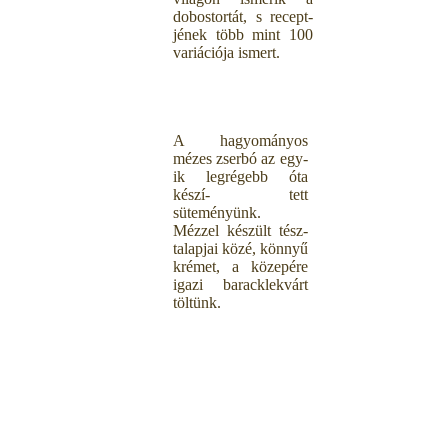
dobostortát, s recept-
jének több mint 100
variációja ismert.
A hagyományos
mézes zserbó az egy-
ik
legrégebb óta
készí- tett
süteményünk.
Mézzel készült tész-
talapjai közé, könnyű
krémet, a közepére
igazi baracklekvárt
töltünk.