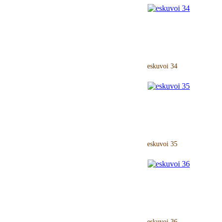
eskuvoi 34
eskuvoi 35
eskuvoi 36