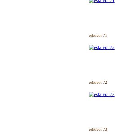
eskuvoi 71
eskuvoi 72
eskuvoi 73