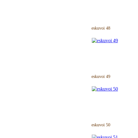
eskuvoi 48
eskuvoi 49
eskuvoi 50