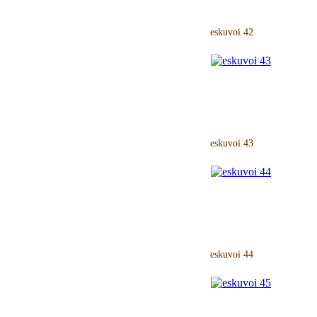
eskuvoi 42
eskuvoi 43
eskuvoi 44