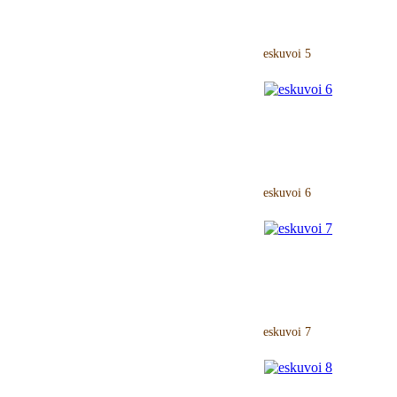
eskuvoi 5
eskuvoi 6
eskuvoi 7