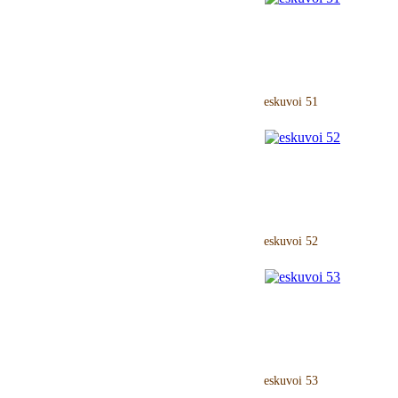
eskuvoi 51
eskuvoi 52
eskuvoi 53