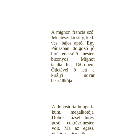
A mignon francia szó.
Jelentése: kicsiny, ked-
ves, bájos apró. Egy
Párizsban dolgozó jó
hírű édessütő mester,
bizonyos Mignot
találta fel, 1665-ben.
Ötletével ő lett a
királyi udvar
beszállítója.
A dobostorta hungari-
kum, megalkotója
Dobos József híres
pesti cukrászmester
volt. Ma az egész
világon ismerik a