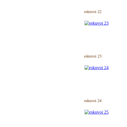
eskuvoi 22
eskuvoi 23
eskuvoi 24