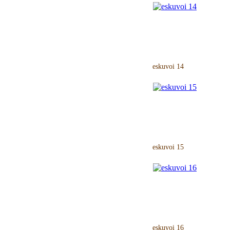
eskuvoi 14
eskuvoi 15
eskuvoi 16