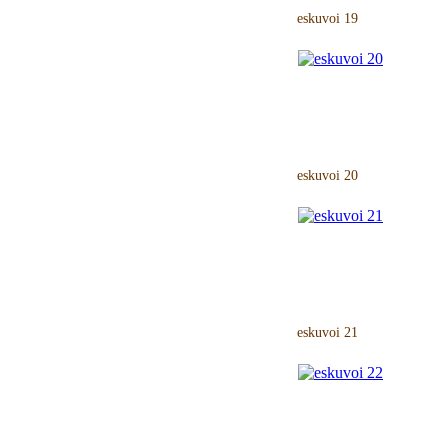
eskuvoi 19
eskuvoi 20
eskuvoi 21