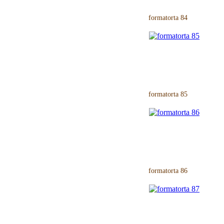
formatorta 84
formatorta 85
formatorta 86