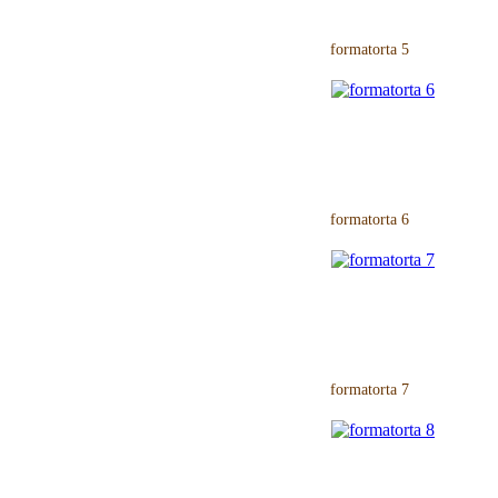
formatorta 5
formatorta 6
formatorta 7