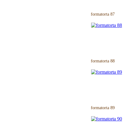
formatorta 87
formatorta 88
formatorta 89