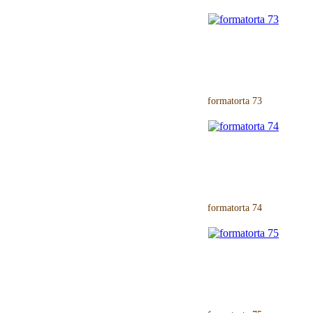
formatorta 73
formatorta 74