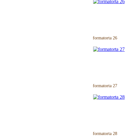
formatorta 26
formatorta 27
formatorta 28