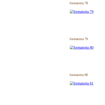
formatorta 78
formatorta 79
formatorta 80