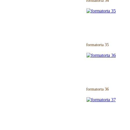
formatorta 34
formatorta 35
formatorta 36