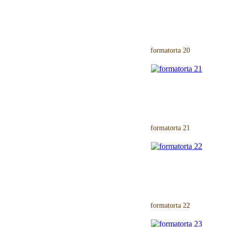
formatorta 20
formatorta 21
formatorta 22