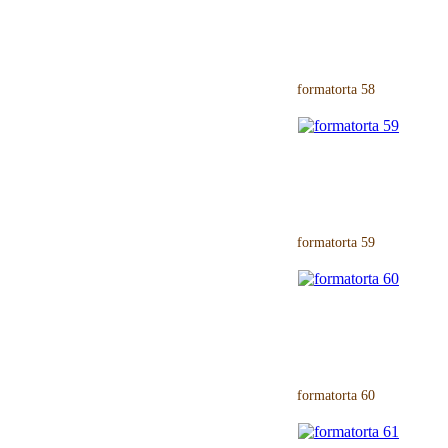
formatorta 58
formatorta 59
formatorta 60