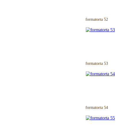
formatorta 52
formatorta 53
formatorta 54