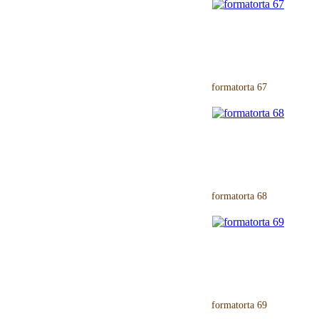
formatorta 67
formatorta 68
formatorta 69