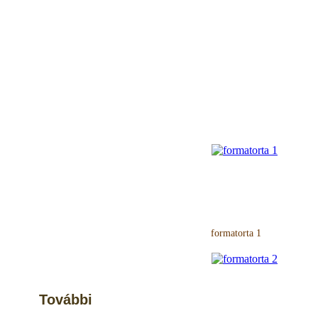
formatorta 1
További