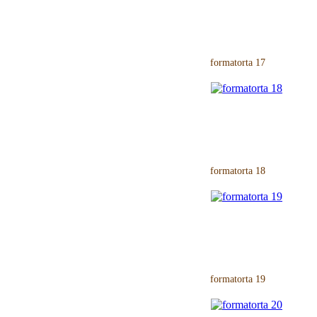
formatorta 17
formatorta 18
formatorta 19