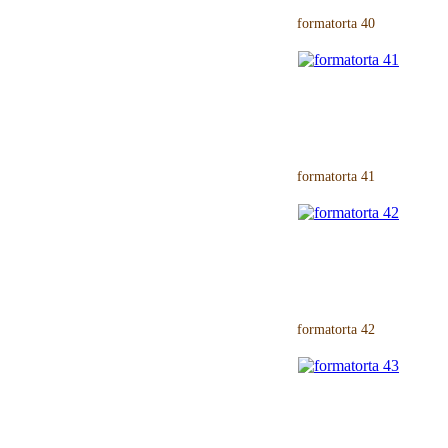
formatorta 40
formatorta 41
formatorta 42