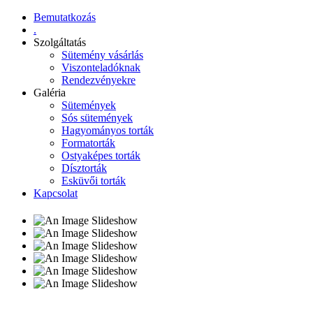
Bemutatkozás
.
Szolgáltatás
Sütemény vásárlás
Viszonteladóknak
Rendezvényekre
Galéria
Sütemények
Sós sütemények
Hagyományos torták
Formatorták
Ostyaképes torták
Dísztorták
Esküvői torták
Kapcsolat