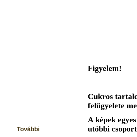
Figyelem!
Cukros tartal
felügyelete mel
A képek egyes
utóbbi csopor
További