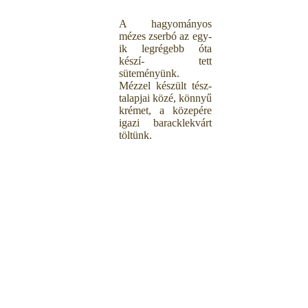
A hagyományos
mézes zserbó az egy-
ik
legrégebb óta
készí- tett
süteményünk.
Mézzel készült tész-
talapjai közé, könnyű
krémet, a közepére
igazi baracklekvárt
töltünk.