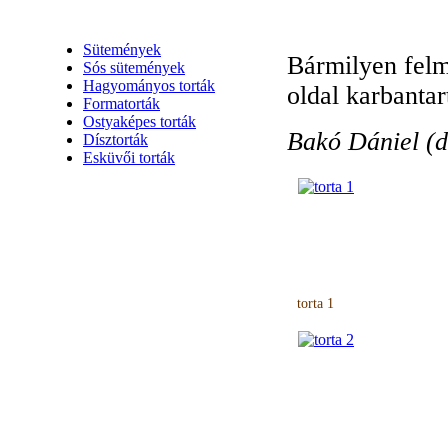
galériáink:
Sütemények
Bármilyen felm
Sós sütemények
Hagyományos torták
oldal karbantar
Formatorták
Ostyaképes torták
Bakó Dániel (d
Dísztorták
Esküvői torták
torta 1