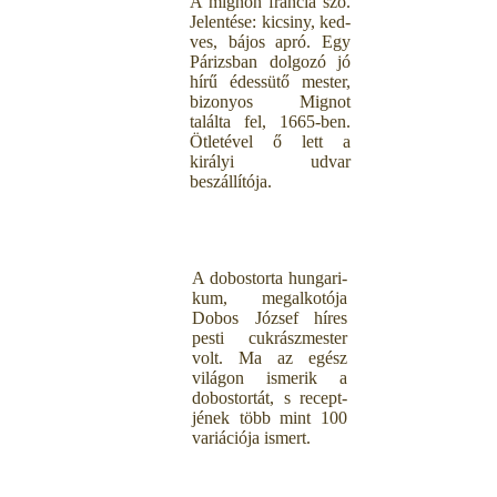
A mignon francia szó.
Jelentése: kicsiny, ked-
ves, bájos apró. Egy
Párizsban dolgozó jó
hírű édessütő mester,
bizonyos Mignot
találta fel, 1665-ben.
Ötletével ő lett a
királyi udvar
beszállítója.
A dobostorta hungari-
kum, megalkotója
Dobos József híres
pesti cukrászmester
volt. Ma az egész
világon ismerik a
dobostortát, s recept-
jének több mint 100
variációja ismert.